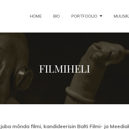
HOME
BIO
PORTFOOLIO
MUUSIK
NORRALT MUSIC
FILMIHELI
ba mõnda filmi, kandideerisin Balti Filmi- ja Meediako