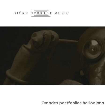
BJÖRN 
Omades portfoolios heliloojana ju