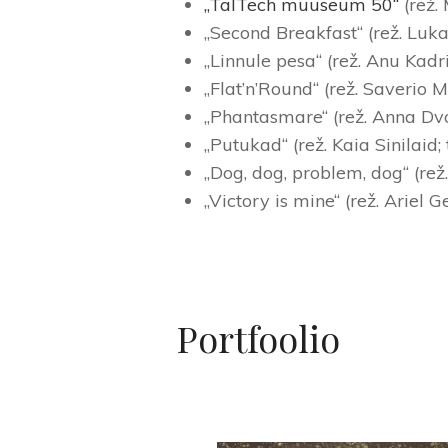
„TalTech muuseum 50“
(rež.
„Second Breakfast“ (rež. Luk
„Linnule pesa“ (rež. Anu Kad
„Flat’n’Round“ (rež. Saverio 
„Phantasmare“ (rež. Anna Dvo
„Putukad“ (rež. Kaia Sinilaid
„Dog, dog, problem, dog“ (rež
„Victory is mine“ (rež. Ariel
Portfoolio