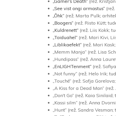
„Gamer’s Death“
(rež. Kristj
„See vist ongi armastus“
(rež
„Õhk“
(rež. Marta Pulk; arhite
„Boogers“
(rež. Risto Kütt; t
„Kuldrenett“
(rež. Liis Kokk; 
„Toiduahel“
(rež. Mari Kivi, L
„Liblikaefekt“
(rež. Mari Kask
„Memm Manja“ (rež. Lisa Sch
„Hundipass“ (rež. Anna Laure
„EnLIGHTenment“
(rež. Sofiy
„Not funny“ (rež. Helo Irik; 
„Touché“ (rež. Sofja Gorelov
„A Kiss for a Dead Man“ (rež
„Don’t Go“ (rež. Kaia Sinilai
„Kassi silm“ (rež. Anna Dvorn
„Hunt“ (rež. Sandra Vesman;