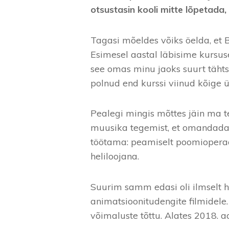
otsustasin kooli mitte lõpetada
Tagasi mõeldes võiks öelda, et B
Esimesel aastal läbisime kursused
see omas minu jaoks suurt tähts
polnud end kurssi viinud kõige 
Pealegi mingis mõttes jäin ma te
muusika tegemist, et omandada ko
töötama: peamiselt poomioperaat
heliloojana.
Suurim samm edasi oli ilmselt h
animatsioonitudengite filmidele.
võimaluste tõttu. Alates 2018. a