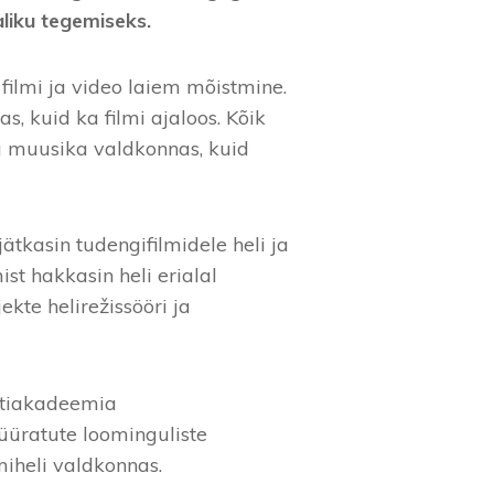
liku tegemiseks.
filmi ja video laiem mõistmine.
s, kuid ka filmi ajaloos. Kõik
ja muusika valdkonnas, kuid
ätkasin tudengifilmidele heli ja
st hakkasin heli erialal
te helirežissööri ja
nstiakadeemia
 üüratute loominguliste
miheli valdkonnas.