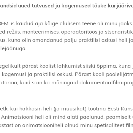
, andsid uued tutvused ja kogemused tõuke karjääriva
FM-is käidud aja kõige olulisem teene oli minu jaoks 
 režiis, monteerimises, operaatoritöös ja stsenaristika
us, kuna olin omandanud palju praktilisi oskusi heli 
ülejäänuga.
gelikult pärast koolist lahkumist siiski õppima, kuna j
gemusi ja praktilisi oskusi. Pärast kooli poolelijätmi
orina, kuid sain ka mõningaid dokumentaalfilmiprojek
etk, kui hakkasin heli (ja muusikat) tootma Eesti Ku
 Animatsiooni heli oli mind alati paelunud, peamiselt
astast on animatsiooniheli olnud minu spetisaliteet fil