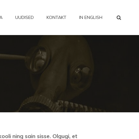
SEA
A
UUDISED
KONTAKT
IN ENGLISH
oli ning sain sisse. Olgugi, et