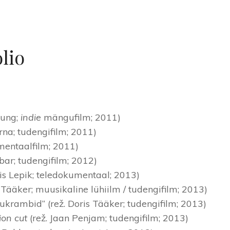
olio
tung;
indie
mängufilm; 2011)
ürna; tudengifilm; 2011)
umentaalfilm; 2011)
bar; tudengifilm; 2012)
iis Lepik; teledokumentaal; 2013)
 Tääker; muusikaline lühiilm / tudengifilm; 2013)
krambid“ (rež. Doris Tääker; tudengifilm; 2013)
ion cut
(rež. Jaan Penjam; tudengifilm; 2013)