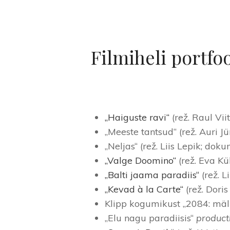
Filmiheli portfo
„Haiguste ravi“
(rež. Raul Vii
„Meeste tantsud“ (rež. Auri J
„Neljas“ (rež. Liis Lepik; dok
„Valge Doomino“
(rež. Eva Kü
„Balti jaama paradiis“
(rež. L
„Kevad à la Carte“
(rež. Doris
Klipp kogumikust „2084: mälu
„Elu nagu paradiisis“
product