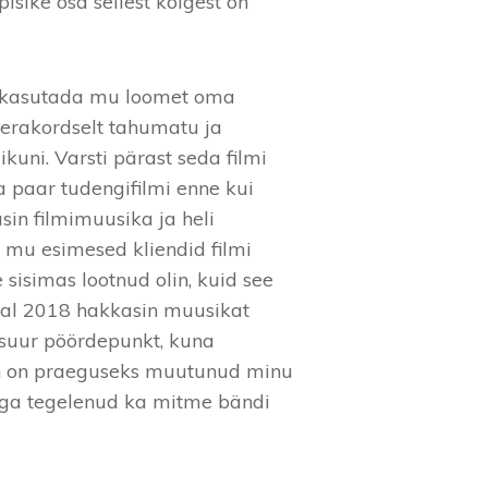
isike osa sellest kõigest on
ba kasutada mu loomet oma
l erakordselt tahumatu ja
ikuni. Varsti pärast seda filmi
a paar tudengifilmi enne kui
asin filmimuusika ja heli
a mu esimesed kliendid filmi
 sisimas lootnud olin, kuid see
tal 2018 hakkasin muusikat
 suur pöördepunkt, kuna
oon on praeguseks muutunud minu
ikaga tegelenud ka mitme bändi