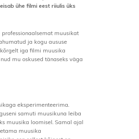
isab ühe filmi eest riiulis üks
ge professionaalsemat muusikat
t tahumatud ja kogu aususe
 kõrgelt iga filmi muusika
viinud mu oskused tänaseks väga
usikaga eksperimenteerima.
alguseni samuti muusikuna leiba
iks muusika loomisel. Samal ajal
tsetama muusika