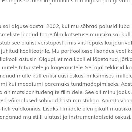
Praeguseks olen kirjutanud sadu lugusid, kuigi vaid p
u sai alguse aastal 2002, kui mu sõbrad palusid lu
smeliste loodud toore filmikatsetuse muusika sai kül
tab see olulist verstaposti, mis viis lõpuks karjäärival
hitud kooliteatrile. Mu portfooliosse lisandus veel k
iakooli astusin. Olgugi, et ma kooli ei lõpetanud, jätk
uutele tutvustele ja kogemustele. Sel ajal tekkisid k
dnud mulle küll erilisi uusi oskusi miksimises, millele
e filmi kui meediumi paremaks tundmaõppimiseks. Aas
 animatsioonitudengite filmidele. See oli minu jaoks
sed võimalused sobivad hästi mu stiiliga. Animtasi
a -heli valdkonnas. Lisaks filmidele olen pikalt muus
endanud mu stiili ulatust ja instrumentaalseid oskusi.