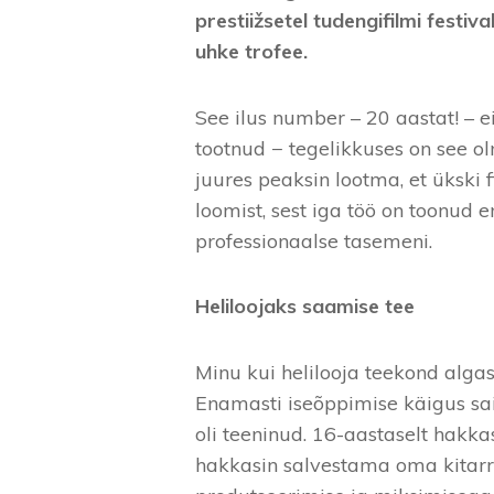
prestiižsetel tudengifilmi festiv
uhke trofee.
See ilus number – 20 aastat! – 
tootnud − tegelikkuses on see o
juures peaksin lootma, et ükski 
loomist, sest iga töö on toonud
professionaalse tasemeni.
Heliloojaks saamise tee
Minu kui helilooja teekond alga
Enamasti iseõppimise käigus sai
oli teeninud. 16-aastaselt hakk
hakkasin salvestama oma kitarr