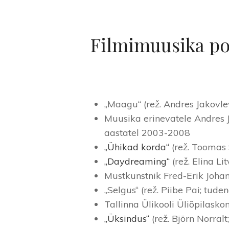
Filmimuusika po
„Maagu“ (rež. Andres Jakovle
Muusika erinevatele Andres J
aastatel 2003-2008
„Ühikad korda“
(rež. Toomas 
„Daydreaming“
(rež. Elina L
Mustkunstnik Fred-Erik Joha
„Selgus“ (rež. Piibe Pai; tude
Tallinna Ülikooli Üliõpilask
„Üksindus“
(rež. Björn Norralt