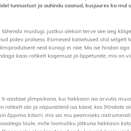
alidel tunnustust ja auhindu saanud, kusjuures ka mul se
ei tähenda muidugi, justkui oleksin terve see aeg kõi
lnud pidev protsess. Esimesed katsetused olid selgel
filmiprodutsent neid kunagi ei näe. Ma ise hindan aga
 endaga kaas rohkelt kogemust ja õppetunde, mis on 
s 9-aastase jõmpsikana, kui hakkasin isa arvutis mu
n rohkelt abi ja näpunäiteid isa käest, kes 90ndate 
asin õppima kitarri, mis sai mu peamiseks instrumend
isaatega laule, mille loomuliku jätkuna hakkasin ka