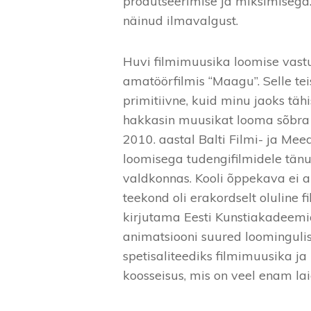
produtseerimise ja miksimisega. 
näinud ilmavalgust.
Huvi filmimuusika loomise vast
amatöörfilmis “Maagu”. Selle tei
primitiivne, kuid minu jaoks tähis
hakkasin muusikat looma sõbra ju
2010. aastal Balti Filmi- ja Meed
loomisega tudengifilmidele tänu 
valdkonnas. Kooli õppekava ei an
teekond oli erakordselt olulin
kirjutama Eesti Kunstiakadeemia
animatsiooni suured loominguli
spetisaliteediks filmimuusika j
koosseisus, mis on veel enam lai