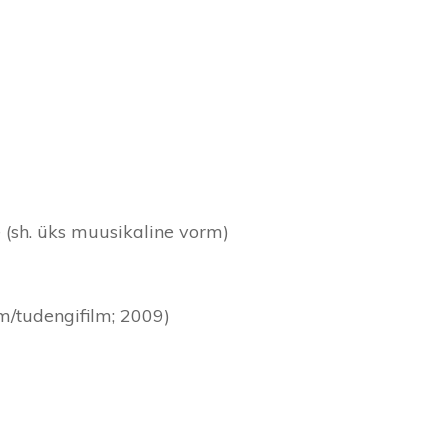
e (sh. üks muusikaline vorm)
lm/tudengifilm; 2009)