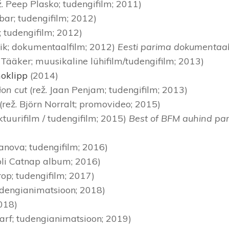
 Peep Plasko; tudengifilm; 2011)
bar; tudengifilm; 2012)
; tudengifilm; 2012)
Lepik; dokumentaalfilm; 2012)
Eesti parima dokumentaalfil
s Tääker; muusikaline lühifilm/tudengifilm; 2013)
moklipp
(2014)
ion cut
(rež. Jaan Penjam; tudengifilm; 2013)
(rež. Björn Norralt; promovideo; 2015)
ktuurifilm / tudengifilm; 2015)
Best of BFM auhind par
ianova; tudengifilm; 2016)
li Catnap album; 2016)
rop; tudengifilm; 2017)
tudengianimatsioon; 2018)
2018)
arf; tudengianimatsioon; 2019)