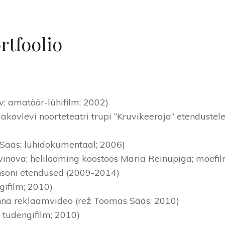
rtfoolio
v; amatöör-lühifilm; 2002)
akovlevi noorteteatri trupi “Kruvikeeraja” etendustel
Sääs; lühidokumentaal; 2006)
itvinova; helilooming koostöös Maria Reinupiga; moefi
nsoni etendused (2009-2014)
ngifilm; 2010)
onna reklaamvideo (rež Toomas Sääs; 2010)
; tudengifilm; 2010)