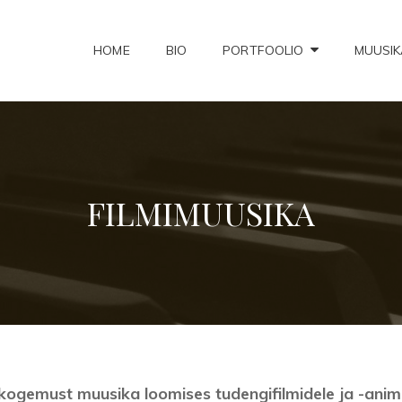
HOME
BIO
PORTFOOLIO
MUUSIK
NORRALT MUSIC
FILMIMUUSIKA
ogemust muusika loomises tudengifilmidele ja -animat