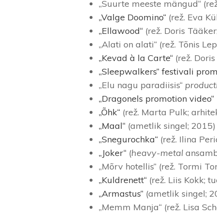
„Suurte meeste mängud“ (rež.
„Valge Doomino“
(rež. Eva Kü
„Ellawood“
(rež. Doris Tääker
„Alati on alati“ (rež. Tõnis 
„Kevad à la Carte“
(rež. Dori
„Sleepwalkers“ festivali pro
„Elu nagu paradiisis“
product
„Dragonels promotion video“
„Õhk“
(rež. Marta Pulk; arhite
„Maal“
(ametlik singel; 2015)
„Snegurochka“
(rež. Ilina Per
„Joker“
(
heavy-metal
ansamb
„Mõrv hotellis“ (rež. Tormi To
„Kuldrenett“
(rež. Liis Kokk; 
„Armastus“
(ametlik singel; 
„Memm Manja“ (rež. Lisa Sch