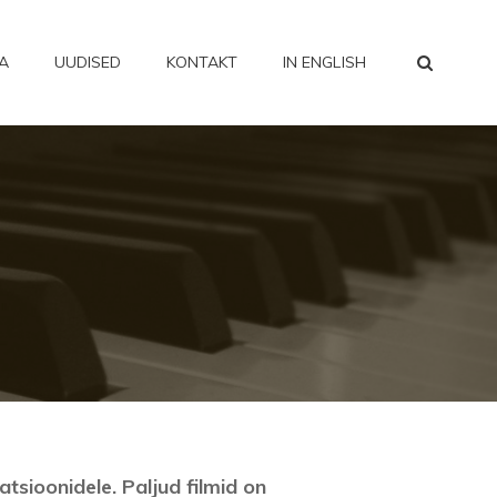
SEA
A
UUDISED
KONTAKT
IN ENGLISH
sioonidele. Paljud filmid on