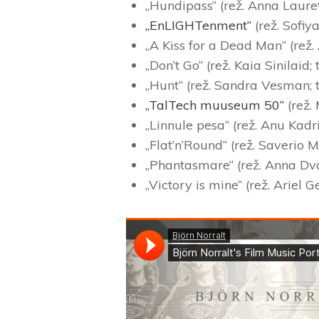
„Hundipass“ (rež. Anna Laure
„EnLIGHTenment“
(rež. Sofiy
„A Kiss for a Dead Man“ (rež
„Don’t Go“ (rež. Kaia Sinilai
„Hunt“ (rež. Sandra Vesman;
„TalTech muuseum 50“
(rež.
„Linnule pesa“ (rež. Anu Kad
„Flat’n’Round“ (rež. Saverio 
„Phantasmare“ (rež. Anna Dvo
„Victory is mine“ (rež. Ariel